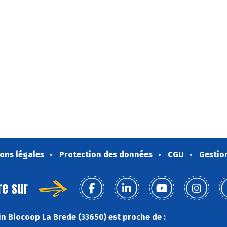
ons légales
Protection des données
CGU
Gestio
re sur
n Biocoop La Brede (33650) est proche de :