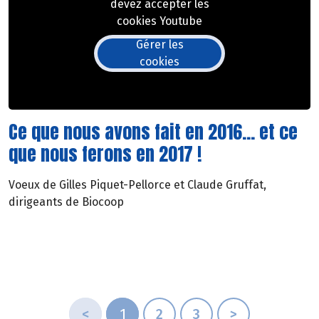
devez accepter les
cookies Youtube
Gérer les
cookies
Ce que nous avons fait en 2016... et ce
que nous ferons en 2017 !
Voeux de Gilles Piquet-Pellorce et Claude Gruffat,
dirigeants de Biocoop
<
1
2
3
>