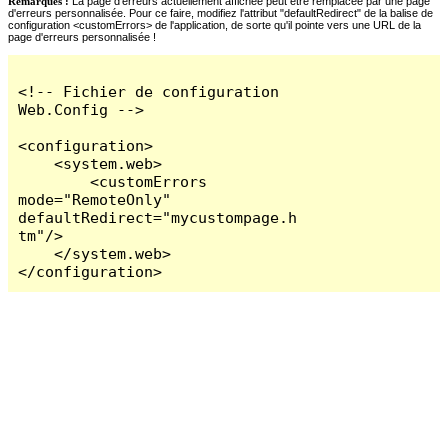
Remarques :
La page d'erreurs actuellement affichée peut être remplacée par une page
d'erreurs personnalisée. Pour ce faire, modifiez l'attribut "defaultRedirect" de la balise de
configuration <customErrors> de l'application, de sorte qu'il pointe vers une URL de la
page d'erreurs personnalisée !
<!-- Fichier de configuration 
Web.Config -->

<configuration>

    <system.web>

        <customErrors 
mode="RemoteOnly" 
defaultRedirect="mycustompage.h
tm"/>

    </system.web>

</configuration>