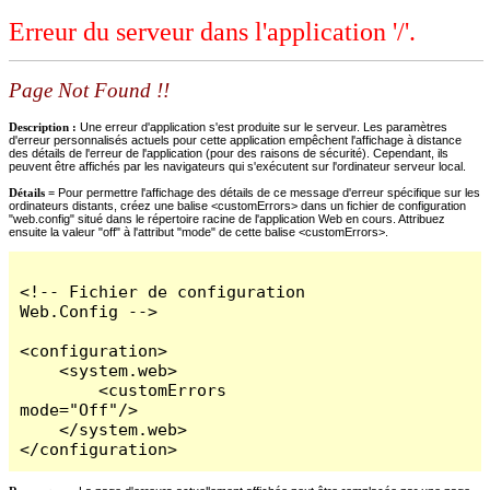
Erreur du serveur dans l'application '/'.
Page Not Found !!
Description :
Une erreur d'application s'est produite sur le serveur. Les paramètres
d'erreur personnalisés actuels pour cette application empêchent l'affichage à distance
des détails de l'erreur de l'application (pour des raisons de sécurité). Cependant, ils
peuvent être affichés par les navigateurs qui s'exécutent sur l'ordinateur serveur local.
Détails =
Pour permettre l'affichage des détails de ce message d'erreur spécifique sur les
ordinateurs distants, créez une balise <customErrors> dans un fichier de configuration
"web.config" situé dans le répertoire racine de l'application Web en cours. Attribuez
ensuite la valeur "off" à l'attribut "mode" de cette balise <customErrors>.
<!-- Fichier de configuration 
Web.Config -->

<configuration>

    <system.web>

        <customErrors 
mode="Off"/>

    </system.web>

</configuration>