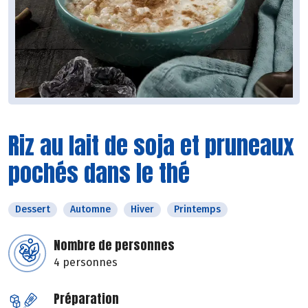
Riz au lait de soja et pruneaux
pochés dans le thé
Dessert
Automne
Hiver
Printemps
Nombre de personnes
4 personnes
Préparation