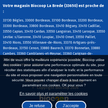
Votre magasin Biocoop La Brede (33650) est proche de
:
33130 Bègles, 33000 Bordeaux, 33100 Bordeaux, 33200 Bordeaux,
33300 Bordeaux, 33800 Bordeaux, 33410 Béguey, 33410 Cadillac,
33550 Capian, 33410 Cardan, 33550 Langoiran, 33410 Laroque, 33550
Lestiac s/Garonne, 33410 Loupiac, 33410 Omet, 33550 Paillet,
33410 Rions, 33550 Villenave-de-Rions, 33370 Artigues-près-
Bordeaux, 33150 Cenon, 33880 Baurech, 33370 Bonnetan, 33880
Cambes, 33360 Camblanes-et-Meynac, 33360 Carignan-de-
Bordeaux, 33360 Cénac, 33670 Créon, 33670 Cursan, 33370
Afin de vous offrir la meilleure expérience possible, Biocoop utilise
Fargues-St-Hilaire, 33550 Haux
des cookies : pour assurer une performance optimale du site, pour
récolter des statistiques afin d'analyser le trafic et la performance
du site et vous proposer une navigation personnalisée en toute
sécurité. Vous pouvez changer d'avis à tout moment en
Biocoop.fr
Le réseau Biocoop
paramétrant vos cookies. OK pour vous ?
Copyright Biocoop 2026
En savoir plus et paramétrer les cookies
Je refuse
J'accepte