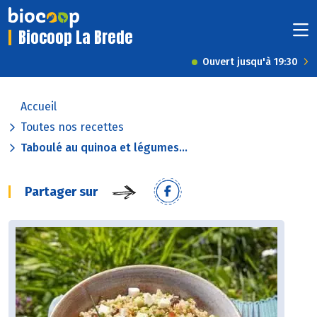
Biocoop La Brede
Ouvert jusqu'à 19:30
Accueil
Toutes nos recettes
Taboulé au quinoa et légumes...
Partager sur