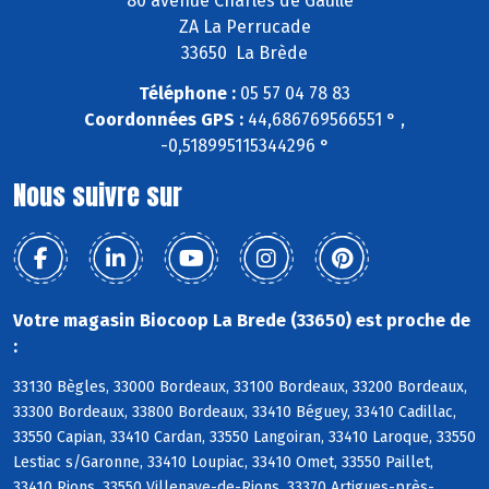
80 avenue Charles de Gaulle
ZA La Perrucade
33650 La Brède
Téléphone :
05 57 04 78 83
Coordonnées GPS :
44,686769566551 ° ,
-0,518995115344296 °
Nous suivre sur
Votre magasin Biocoop La Brede (33650) est proche de
:
33130 Bègles, 33000 Bordeaux, 33100 Bordeaux, 33200 Bordeaux,
33300 Bordeaux, 33800 Bordeaux, 33410 Béguey, 33410 Cadillac,
33550 Capian, 33410 Cardan, 33550 Langoiran, 33410 Laroque, 33550
Lestiac s/Garonne, 33410 Loupiac, 33410 Omet, 33550 Paillet,
33410 Rions, 33550 Villenave-de-Rions, 33370 Artigues-près-