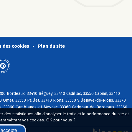
n des cookies
Plan du site
0 Bordeaux, 33410 Béguey, 33410 Cadillac, 33550 Capian, 33410
0 Omet, 33550 Paillet, 33410 Rions, 33550 Villenave-de-Rions, 33370
s, 33360 Camblanes-et-Meynac, 33360 Carignan-de-Bordeaux, 33360
 des statistiques afin d'analyser le trafic et la performance du site et
paramétrant vos cookies. OK pour vous ?
'accepte