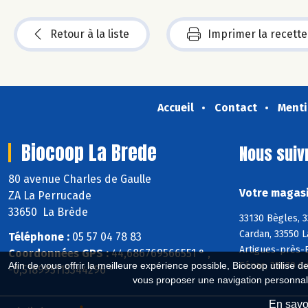
Retour à la liste
Imprimer la recette
Accueil
Contact
Menti
Biocoop La Brede
Nous suiv
80 avenue Charles de Gaulle
Votre magasi
ZA La Perrucade
33650 La Brède
33130 Bègles, 
Cardan, 33550 L
Téléphone :
05 57 04 78 83
Artigues-près-
Coordonnées GPS :
44,686769566551 ° ,
Cénac, 33670 Cr
Afin de vous offrir la meilleure expérience possible, Biocoop utilise d
-0,518995115344296 °
vous proposer une navigation personnal
En savoi