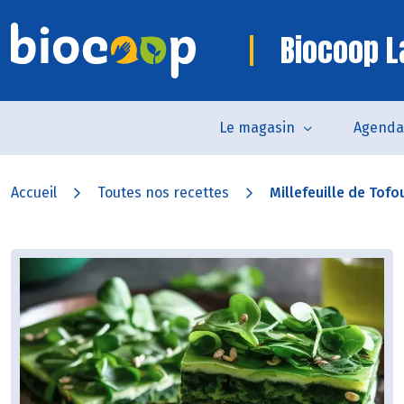
Biocoop L
Le magasin
Agenda
Accueil
Toutes nos recettes
Millefeuille de Tofo