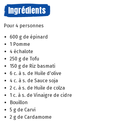
Ingrédients
Pour 4 personnes
600 g de épinard
1 Pomme
4 échalote
250 g de Tofu
150 g de Riz basmati
6 c. à s. de Huile d'olive
4 c. à s. de Sauce soja
2 c. à s. de Huile de colza
1 c. à s. de Vinaigre de cidre
Bouillon
5 g de Carvi
2 g de Cardamome