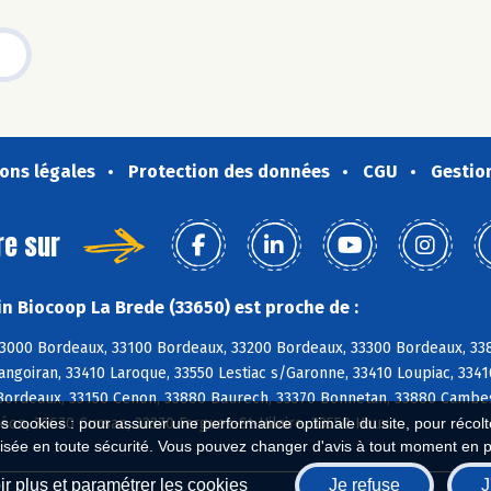
ons légales
Protection des données
CGU
Gestio
re sur
n Biocoop La Brede (33650) est proche de :
33000 Bordeaux, 33100 Bordeaux, 33200 Bordeaux, 33300 Bordeaux, 3380
angoiran, 33410 Laroque, 33550 Lestiac s/Garonne, 33410 Loupiac, 3341
Bordeaux, 33150 Cenon, 33880 Baurech, 33370 Bonnetan, 33880 Cambe
éon, 33670 Cursan, 33370 Fargues-St-Hilaire, 33550 Haux
es cookies : pour assurer une performance optimale du site, pour récolter
isée en toute sécurité. Vous pouvez changer d'avis à tout moment en 
r plus et paramétrer les cookies
Je refuse
J