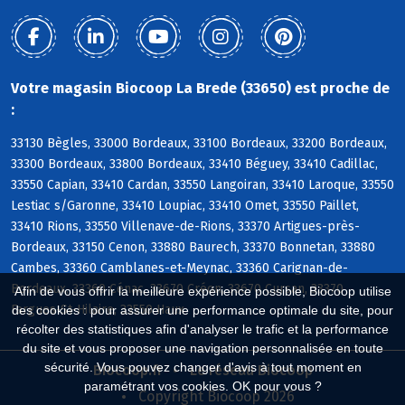
Votre magasin Biocoop La Brede (33650) est proche de
:
33130 Bègles, 33000 Bordeaux, 33100 Bordeaux, 33200 Bordeaux,
33300 Bordeaux, 33800 Bordeaux, 33410 Béguey, 33410 Cadillac,
33550 Capian, 33410 Cardan, 33550 Langoiran, 33410 Laroque, 33550
Lestiac s/Garonne, 33410 Loupiac, 33410 Omet, 33550 Paillet,
33410 Rions, 33550 Villenave-de-Rions, 33370 Artigues-près-
Bordeaux, 33150 Cenon, 33880 Baurech, 33370 Bonnetan, 33880
Cambes, 33360 Camblanes-et-Meynac, 33360 Carignan-de-
Bordeaux, 33360 Cénac, 33670 Créon, 33670 Cursan, 33370
Afin de vous offrir la meilleure expérience possible, Biocoop utilise
Fargues-St-Hilaire, 33550 Haux
des cookies : pour assurer une performance optimale du site, pour
récolter des statistiques afin d'analyser le trafic et la performance
du site et vous proposer une navigation personnalisée en toute
sécurité. Vous pouvez changer d'avis à tout moment en
Biocoop.fr
Le réseau Biocoop
paramétrant vos cookies. OK pour vous ?
Copyright Biocoop 2026