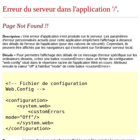
Erreur du serveur dans l'application '/'.
Page Not Found !!
Description :
Une erreur d'application s'est produite sur le serveur. Les paramètres
d'erreur personnalisés actuels pour cette application empêchent l'affichage à distance
des détails de l'erreur de l'application (pour des raisons de sécurité). Cependant, ils
peuvent être affichés par les navigateurs qui s'exécutent sur l'ordinateur serveur local.
Détails =
Pour permettre l'affichage des détails de ce message d'erreur spécifique sur les
ordinateurs distants, créez une balise <customErrors> dans un fichier de configuration
"web.config" situé dans le répertoire racine de l'application Web en cours. Attribuez
ensuite la valeur "off" à l'attribut "mode" de cette balise <customErrors>.
<!-- Fichier de configuration 
Web.Config -->

<configuration>

    <system.web>

        <customErrors 
mode="Off"/>

    </system.web>

</configuration>