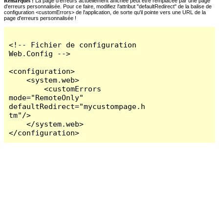
Remarques :
La page d'erreurs actuellement affichée peut être remplacée par une page
d'erreurs personnalisée. Pour ce faire, modifiez l'attribut "defaultRedirect" de la balise de
configuration <customErrors> de l'application, de sorte qu'il pointe vers une URL de la
page d'erreurs personnalisée !
<!-- Fichier de configuration 
Web.Config -->

<configuration>

    <system.web>

        <customErrors 
mode="RemoteOnly" 
defaultRedirect="mycustompage.h
tm"/>

    </system.web>

</configuration>