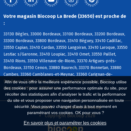
Votre magasin Biocoop La Brede (33650) est proche de
:
33130 Bègles, 33000 Bordeaux, 33100 Bordeaux, 33200 Bordeaux,
33300 Bordeaux, 33800 Bordeaux, 33410 Béguey, 33410 Cadillac,
33550 Capian, 33410 Cardan, 33550 Langoiran, 33410 Laroque, 33550
Lestiac s/Garonne, 33410 Loupiac, 33410 Omet, 33550 Paillet,
33410 Rions, 33550 Villenave-de-Rions, 33370 Artigues-près-
Bordeaux, 33150 Cenon, 33880 Baurech, 33370 Bonnetan, 33880
Cambes, 33360 Camblanes-et-Meynac, 33360 Carignan-de-
Bordeaux, 33360 Cénac, 33670 Créon, 33670 Cursan, 33370
Afin de vous offrir la meilleure expérience possible, Biocoop utilise
Fargues-St-Hilaire, 33550 Haux
des cookies : pour assurer une performance optimale du site, pour
récolter des statistiques afin d'analyser le trafic et la performance
du site et vous proposer une navigation personnalisée en toute
sécurité. Vous pouvez changer d'avis à tout moment en
Biocoop.fr
Le réseau Biocoop
paramétrant vos cookies. OK pour vous ?
Copyright Biocoop 2026
En savoir plus et paramétrer les cookies