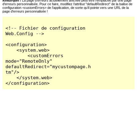
Remarques :
La page d'erreurs actuellement affichée peut être remplacée par une page
d'erreurs personnalisée. Pour ce faire, modifiez l'attribut "defaultRedirect" de la balise de
configuration <customErrors> de l'application, de sorte qu'il pointe vers une URL de la
page d'erreurs personnalisée !
<!-- Fichier de configuration 
Web.Config -->

<configuration>

    <system.web>

        <customErrors 
mode="RemoteOnly" 
defaultRedirect="mycustompage.h
tm"/>

    </system.web>

</configuration>