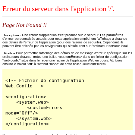
Erreur du serveur dans l'application '/'.
Page Not Found !!
Description :
Une erreur d'application s'est produite sur le serveur. Les paramètres
d'erreur personnalisés actuels pour cette application empêchent l'affichage à distance
des détails de l'erreur de l'application (pour des raisons de sécurité). Cependant, ils
peuvent être affichés par les navigateurs qui s'exécutent sur l'ordinateur serveur local.
Détails =
Pour permettre l'affichage des détails de ce message d'erreur spécifique sur les
ordinateurs distants, créez une balise <customErrors> dans un fichier de configuration
"web.config" situé dans le répertoire racine de l'application Web en cours. Attribuez
ensuite la valeur "off" à l'attribut "mode" de cette balise <customErrors>.
<!-- Fichier de configuration 
Web.Config -->

<configuration>

    <system.web>

        <customErrors 
mode="Off"/>

    </system.web>

</configuration>