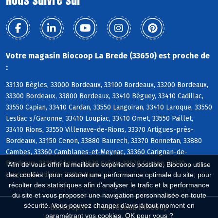
Votre magasin Biocoop La Brede (33650) est proche de
:
33130 Bègles, 33000 Bordeaux, 33100 Bordeaux, 33200 Bordeaux,
33300 Bordeaux, 33800 Bordeaux, 33410 Béguey, 33410 Cadillac,
33550 Capian, 33410 Cardan, 33550 Langoiran, 33410 Laroque, 33550
Lestiac s/Garonne, 33410 Loupiac, 33410 Omet, 33550 Paillet,
33410 Rions, 33550 Villenave-de-Rions, 33370 Artigues-près-
Bordeaux, 33150 Cenon, 33880 Baurech, 33370 Bonnetan, 33880
Cambes, 33360 Camblanes-et-Meynac, 33360 Carignan-de-
Bordeaux, 33360 Cénac, 33670 Créon, 33670 Cursan, 33370
Afin de vous offrir la meilleure expérience possible, Biocoop utilise
Fargues-St-Hilaire, 33550 Haux
des cookies : pour assurer une performance optimale du site, pour
récolter des statistiques afin d'analyser le trafic et la performance
du site et vous proposer une navigation personnalisée en toute
sécurité. Vous pouvez changer d'avis à tout moment en
Biocoop.fr
Le réseau Biocoop
paramétrant vos cookies. OK pour vous ?