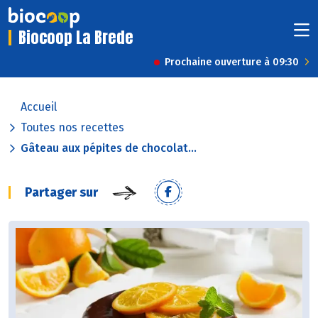
Biocoop La Brede
Prochaine ouverture à 09:30
Accueil
Toutes nos recettes
Gâteau aux pépites de chocolat...
Partager sur