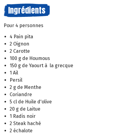
Ingrédients
Pour 4 personnes
4 Pain pita
2 Oignon
2 Carotte
100 g de Houmous
150 g de Yaourt à la grecque
1 Ail
Persil
2 g de Menthe
Coriandre
5 cl de Huile d'olive
20 g de Laitue
1 Radis noir
2 Steak haché
2 échalote