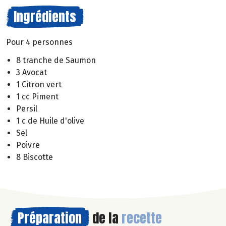
Ingrédients
Pour 4 personnes
8 tranche de Saumon
3 Avocat
1 Citron vert
1 cc Piment
Persil
1 c de Huile d'olive
Sel
Poivre
8 Biscotte
Préparation
de la
recette