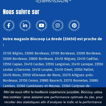
-0,518995115344296 °
Nous suivre sur
Votre magasin Biocoop La Brede (33650) est proche de
:
33130 Bègles, 33000 Bordeaux, 33100 Bordeaux, 33200 Bordeaux,
33300 Bordeaux, 33800 Bordeaux, 33410 Béguey, 33410 Cadillac,
33550 Capian, 33410 Cardan, 33550 Langoiran, 33410 Laroque, 33550
Lestiac s/Garonne, 33410 Loupiac, 33410 Omet, 33550 Paillet,
33410 Rions, 33550 Villenave-de-Rions, 33370 Artigues-près-
Bordeaux, 33150 Cenon, 33880 Baurech, 33370 Bonnetan, 33880
Cambes, 33360 Camblanes-et-Meynac, 33360 Carignan-de-
Bordeaux, 33360 Cénac, 33670 Créon, 33670 Cursan, 33370
Afin de vous offrir la meilleure expérience possible, Biocoop utilise
Fargues-St-Hilaire, 33550 Haux
des cookies : pour assurer une performance optimale du site, pour
récolter des statistiques afin d'analyser le trafic et la performance