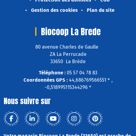
Gestion des cookies
Plan du site
Biocoop La Brede
80 avenue Charles de Gaulle
ZA La Perrucade
33650 La Brède
Téléphone :
05 57 04 78 83
Coordonnées GPS :
44,686769566551 ° ,
-0,518995115344296 °
Nous suivre sur
Votre magasin Biocoop La Brede (33650) est proche de