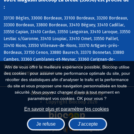
:
33130 Bègles, 33000 Bordeaux, 33100 Bordeaux, 33200 Bordeaux,
33300 Bordeaux, 33800 Bordeaux, 33410 Béguey, 33410 Cadillac,
33550 Capian, 33410 Cardan, 33550 Langoiran, 33410 Laroque, 33550
Lestiac s/Garonne, 33410 Loupiac, 33410 Omet, 33550 Paillet,
33410 Rions, 33550 Villenave-de-Rions, 33370 Artigues-près-
Bordeaux, 33150 Cenon, 33880 Baurech, 33370 Bonnetan, 33880
Cambes, 33360 Camblanes-et-Meynac, 33360 Carignan-de-
Bordeaux, 33360 Cénac, 33670 Créon, 33670 Cursan, 33370
Afin de vous offrir la meilleure expérience possible, Biocoop utilise
Fargues-St-Hilaire, 33550 Haux
des cookies : pour assurer une performance optimale du site, pour
récolter des statistiques afin d'analyser le trafic et la performance
du site et vous proposer une navigation personnalisée en toute
sécurité. Vous pouvez changer d'avis à tout moment en
Biocoop.fr
Le réseau Biocoop
paramétrant vos cookies. OK pour vous ?
Copyright Biocoop 2026
En savoir plus et paramétrer les cookies
Je refuse
J'accepte
Réalisé par