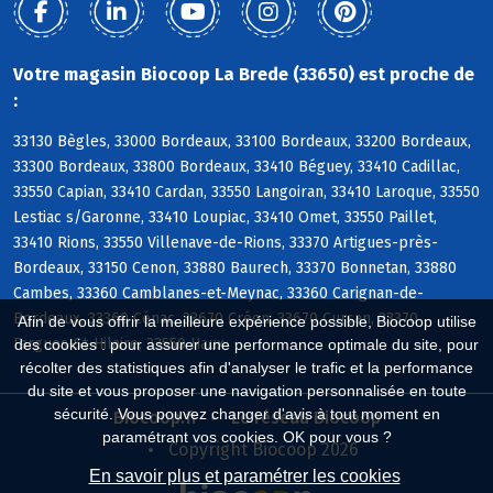
Votre magasin Biocoop La Brede (33650) est proche de
:
33130 Bègles, 33000 Bordeaux, 33100 Bordeaux, 33200 Bordeaux,
33300 Bordeaux, 33800 Bordeaux, 33410 Béguey, 33410 Cadillac,
33550 Capian, 33410 Cardan, 33550 Langoiran, 33410 Laroque, 33550
Lestiac s/Garonne, 33410 Loupiac, 33410 Omet, 33550 Paillet,
33410 Rions, 33550 Villenave-de-Rions, 33370 Artigues-près-
Bordeaux, 33150 Cenon, 33880 Baurech, 33370 Bonnetan, 33880
Cambes, 33360 Camblanes-et-Meynac, 33360 Carignan-de-
Bordeaux, 33360 Cénac, 33670 Créon, 33670 Cursan, 33370
Afin de vous offrir la meilleure expérience possible, Biocoop utilise
Fargues-St-Hilaire, 33550 Haux
des cookies : pour assurer une performance optimale du site, pour
récolter des statistiques afin d'analyser le trafic et la performance
du site et vous proposer une navigation personnalisée en toute
sécurité. Vous pouvez changer d'avis à tout moment en
Biocoop.fr
Le réseau Biocoop
paramétrant vos cookies. OK pour vous ?
Copyright Biocoop 2026
En savoir plus et paramétrer les cookies